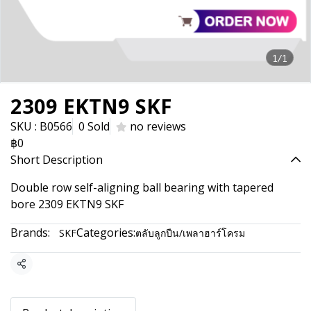
1/1
2309 EKTN9 SKF
SKU : B0566
0 Sold
no reviews
฿0
Short Description
Double row self-aligning ball bearing with tapered
bore 2309 EKTN9 SKF
Brands:
Categories:
SKF
ตลับลูกปืน/เพลาฮาร์โครม
Share