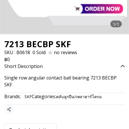
1/1
7213 BECBP SKF
SKU : B0618
0 Sold
no reviews
฿0
Short Description
Single row angular contact ball bearing 7213 BECBP
SKF
Brands:
Categories:
SKF
ตลับลูกปืน/เพลาฮาร์โครม
Share