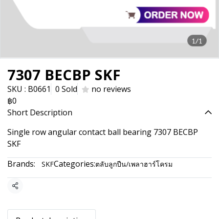
1/1
7307 BECBP SKF
SKU : B0661
0 Sold
no reviews
฿0
Short Description
Single row angular contact ball bearing 7307 BECBP
SKF
Brands:
Categories:
SKF
ตลับลูกปืน/เพลาฮาร์โครม
Share