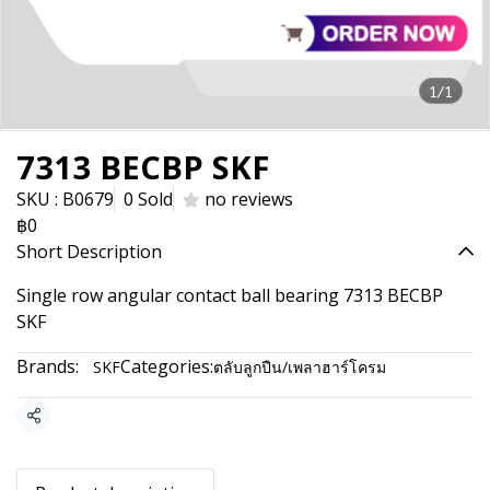
1/1
7313 BECBP SKF
SKU : B0679
0 Sold
no reviews
฿0
Short Description
Single row angular contact ball bearing 7313 BECBP
SKF
Brands:
Categories:
SKF
ตลับลูกปืน/เพลาฮาร์โครม
Share