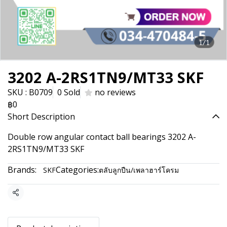
1/1
3202 A-2RS1TN9/MT33 SKF
SKU : B0709
0 Sold
no reviews
฿0
Short Description
Double row angular contact ball bearings 3202 A-
2RS1TN9/MT33 SKF
Brands:
Categories:
SKF
ตลับลูกปืน/เพลาฮาร์โครม
Share