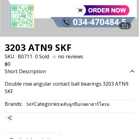
1/1
3203 ATN9 SKF
SKU : B0711
0 Sold
no reviews
฿0
Short Description
Double row angular contact ball bearings 3203 ATN9
SKF
Brands:
Categories:
SKF
ตลับลูกปืน/เพลาฮาร์โครม
Share