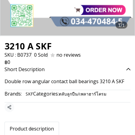
1/1
3210 A SKF
SKU : B0737
0 Sold
no reviews
฿0
Short Description
Double row angular contact ball bearings 3210 A SKF
Brands:
Categories:
SKF
ตลับลูกปืน/เพลาฮาร์โครม
Share
Product description