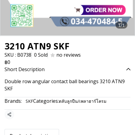
1/1
3210 ATN9 SKF
SKU : B0738
0 Sold
no reviews
฿0
Short Description
Double row angular contact ball bearings 3210 ATN9
SKF
Brands:
Categories:
SKF
ตลับลูกปืน/เพลาฮาร์โครม
Share