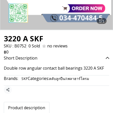
1/1
3220 A SKF
SKU : B0752
0 Sold
no reviews
฿0
Short Description
Double row angular contact ball bearings 3220 A SKF
Brands:
Categories:
SKF
ตลับลูกปืน/เพลาฮาร์โครม
Share
Product description