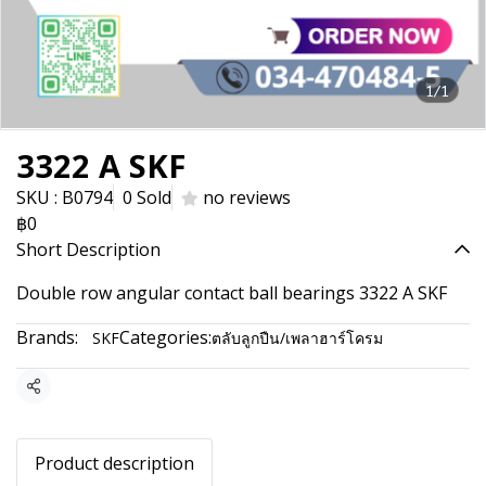
1/1
3322 A SKF
SKU : B0794
0 Sold
no reviews
฿0
Short Description
Double row angular contact ball bearings 3322 A SKF
Brands:
Categories:
SKF
ตลับลูกปืน/เพลาฮาร์โครม
Share
Product description