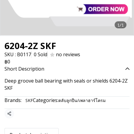
1/1
6204-2Z SKF
SKU : B0117
0 Sold
no reviews
฿0
Short Description
Deep groove ball bearing with seals or shields 6204-2Z
SKF
Brands:
Categories:
SKF
ตลับลูกปืน/เพลาฮาร์โครม
Share