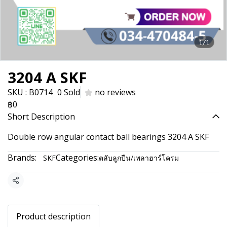
1/1
3204 A SKF
SKU : B0714
0 Sold
no reviews
฿0
Short Description
Double row angular contact ball bearings 3204 A SKF
Brands:
Categories:
SKF
ตลับลูกปืน/เพลาฮาร์โครม
Share
Product description